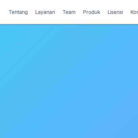
Tentang
Layanan
Team
Produk
Lisensi
Ko